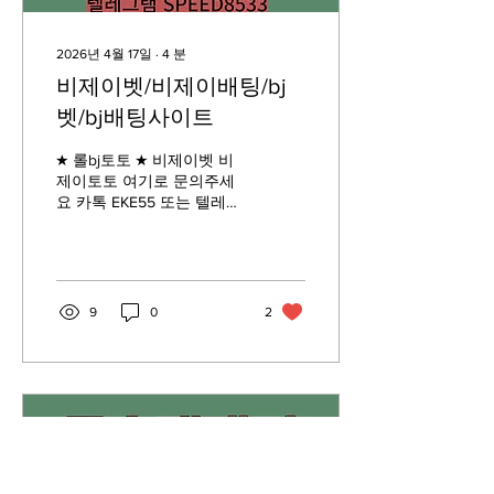
로 주세요! 비제이벳토토란
무엇인가한국에서 합법 스
포츠토토라고 할 때 가장 중
2026년 4월 17일
∙
4
분
요한 기준은 공식 발행 경로
비제이벳/비제이배팅/bj
입니다. 단순히 사이트 이름
에 합법, 안전, 메이저 같은
벳/bj배팅사이트
문구가 들어 있다고 해서 모
두 공식은 아닙니다. 실제로
★ 롤bj토토 ★ 비제이벳 비
는 공식적으로 운영되는 경
제이토토 여기로 문의주세
로인지 확인하는 것이 가장
요 카톡 EKE55 또는 텔레그
중요합니다. 즉,...
램 SPEED8533 #롤bj토토 #
롤bj솔랭토토 #롤bj배팅 #롤
bj배팅사이트 #롤솔랭사이
트 #롤비제이토토 #롤비제
이배팅 #비제이벳 #비제이
9
0
2
토토 24시간 배팅 가능 올해
리그 오브 레전드(LoL) e스
포츠 세계 최강팀 자리를 가
리는 ‘LoL 월드 챔피언십’(롤
드컵)이 서울에서 막을 올린
다. 10일 라이엇게임즈는
2023 롤드컵 개막전이 이날
오후 서울 종로구 ‘LoL 파