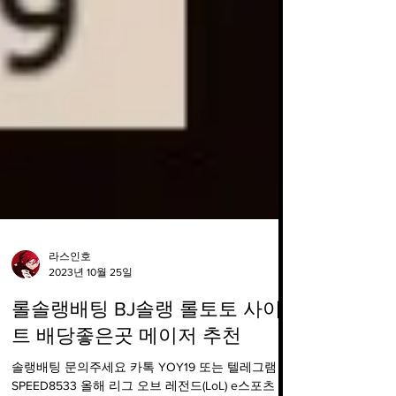
라스인호
2023년 10월 25일
롤솔랭배팅 BJ솔랭 롤토토 사이
트 배당좋은곳 메이저 추천
솔랭배팅 문의주세요 카톡 YOY19 또는 텔레그램