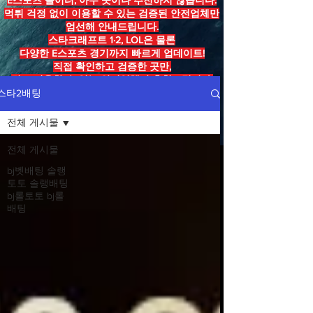
E스포츠 놀이터, 아무 곳이나 추천하지 않습니다.
먹튀 걱정 없이 이용할 수 있는 검증된 안전업체만
엄선해 안내드립니다.
스타크래프트 1·2, LOL은 물론
다양한 E스포츠 경기까지 빠르게 업데이트!
직접 확인하고 검증한 곳만,
믿고 이용할 수 있는 안전업체만 추천드립니다.
스타2배팅
전체 게시물
전체 게시물
bj벳배팅 솔랭
토토 솔랭배팅
bj롤토토 bj롤
배팅