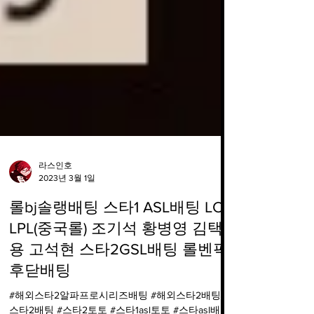
라스인호
2023년 3월 1일
롤bj솔랭배팅 스타1 ASL배팅 LCK
LPL(중국롤) 조기석 황병영 김택
용 고석현 스타2GSL배팅 롤벤픽