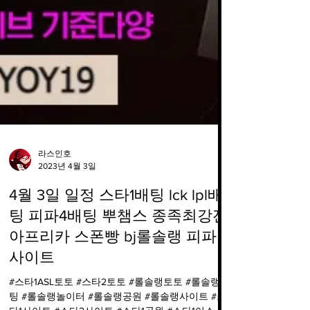
라스인호
2023년 4월 3일
4월 3일 일정 스타1배팅 lck lpl배
팅 피파4배팅 뿌챔스 종족최강전