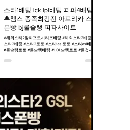
라스인호
2023년 3월 14일
스타1배팅 lck lpl배팅 피파4배팅
뿌챔스 종족최강전 아프리카 스
폰빵 bj롤솔랭 피파사이트
#해외스타2알파프로시리즈배팅 #해외스타2배팅 #
스타2배팅 #스타2토토 #스타1asl토토 #스타asl배팅
#롤솔랭토토 #롤솔랭배팅 #LOL솔랭토토 #롤첫시
리즈배팅 #스타1종족최강전배팅 #스타1종족최강전
토토 #뿌챔스배팅 #피파4배팅 #피파4토토...