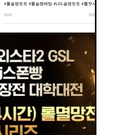
라스인호
2023년 2월 23일
롤bj솔랭배팅 스타1 ASL배팅 종
족최강전배팅 스타2GSL배팅 롤
벤픽후닫배팅
#해외스타2알파프로시리즈배팅 #해외스타2배팅 #
스타2배팅 #스타2토토 #스타1asl토토 #스타asl배팅
#롤솔랭토토 #롤솔랭배팅 #LOL솔랭토토 #롤첫시
리즈배팅 롤bj솔랭전 24시간 진행 (아프리카 방송-페
이커 테디 이상호 김민교 갱제 준밧드...