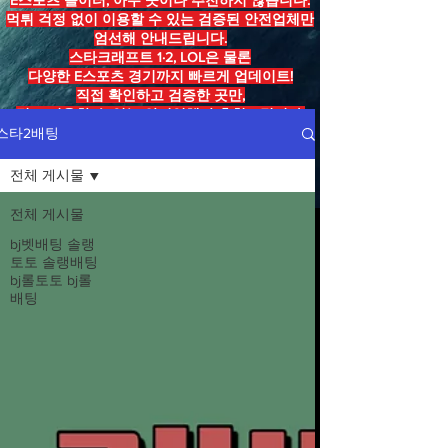
E스포츠 놀이터, 아무 곳이나 추천하지 않습니다.
먹튀 걱정 없이 이용할 수 있는 검증된 안전업체만
엄선해 안내드립니다.
스타크래프트 1·2, LOL은 물론
다양한 E스포츠 경기까지 빠르게 업데이트!
직접 확인하고 검증한 곳만,
믿고 이용할 수 있는 안전업체만 추천드립니다.
스타2배팅
전체 게시물
전체 게시물
bj벳배팅 솔랭
토토 솔랭배팅
bj롤토토 bj롤
배팅