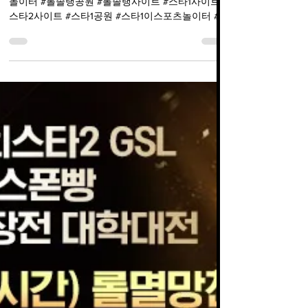
기
ㅁ #스타2토토 #롤솔랭토토 #롤솔랭배팅 #롤솔랭
놀이터 #롤솔랭공원 #롤솔랭사이트 #스타1사이트 #
스타2사이트 #스타1공원 #스타1이스포츠놀이터 #이
스포츠배팅 #이스포츠토토 #해외스타2알파프로시
리즈배팅 #해외스타2배팅 #스타2배팅 #스타2토
토...