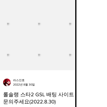
라스인호
2022년 8월 30일