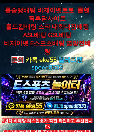
롤솔랭배팅 비제이벳토토 롤밴
픽후닫사이트
롤드컵배팅 스타 대학대전배팅
ASL배팅 GSL배팅
비제이벳 E스포츠배팅 멸망전배
팅
문의
​
카톡 eke55
텔레그램
speed8533
9년차 베테랑 라스인호가 직접 확인하고 추천합니
다.