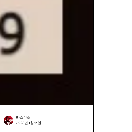
라스인호
2023년 1월 14일