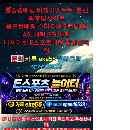
롤솔랭배팅 비제이벳토토 롤밴
픽후닫사이트
롤드컵배팅 스타 대학대전배팅
ASL배팅 GSL배팅
비제이벳 E스포츠배팅 멸망전배
팅
문의
​
카톡 eke55
텔레그램
speed8533
9년차 베테랑 라스인호가 직접 확인하고 추천합니
다.