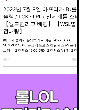
라스인호
2022년 7월 7일
2022년 7월 8일 아프리카 BJ롤
솔랭 / LCK / LPL / 전세계롤 스타
【월드팀리그 배팅】 【WSL멸망
전배팅】
(이미지 클릭시 문의하기로 이동) 2022 LCK CL
SUMMER 15:00 농심 레드포스 챌린저스 VS 프레딧
브리온 챌린저스 15:00 DRX 챌린저스 VS T1 챌린저
스 15:00 담원 기아 챌린저스 VS 한화생명e스포츠
챌린저스...