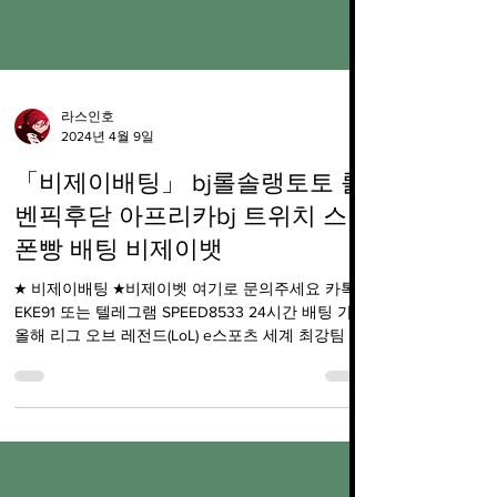
라스인호
2024년 4월 9일
「비제이배팅」 bj롤솔랭토토 롤
벤픽후닫 아프리카bj 트위치 스
폰빵 배팅 비제이뱃
★ 비제이배팅 ★비제이벳 여기로 문의주세요 카톡
EKE91 또는 텔레그램 SPEED8533 24시간 배팅 가
올해 리그 오브 레전드(LoL) e스포츠 세계 최강팀 자
리를 가리는 ‘LoL 월드 챔피언십’(롤드컵)이 서울에서
막을 올린다. 10일...