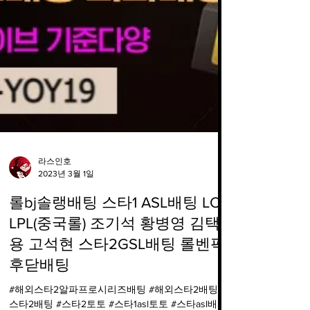
라스인호
2023년 3월 1일