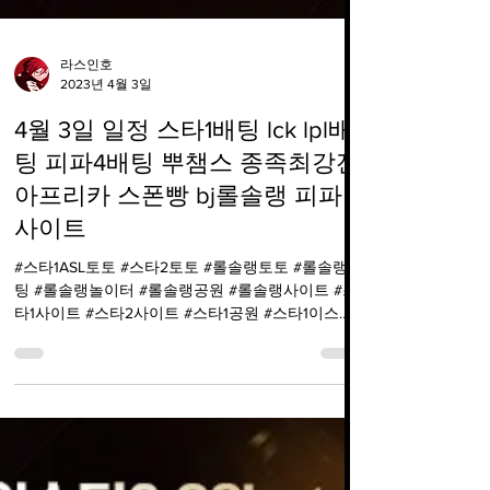
라스인호
2023년 4월 3일
4월 3일 일정 스타1배팅 lck lpl배
팅 피파4배팅 뿌챔스 종족최강전
아프리카 스폰빵 bj롤솔랭 피파
사이트
#스타1ASL토토 #스타2토토 #롤솔랭토토 #롤솔랭배
팅 #롤솔랭놀이터 #롤솔랭공원 #롤솔랭사이트 #스
타1사이트 #스타2사이트 #스타1공원 #스타1이스포