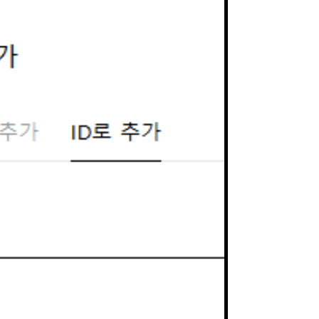
토토 문의
안전한공원 추천 문의는 카카오톡 YOY19 또는 텔레
그램 SPEED8533입니다! 롤bj솔랭전 24시간 진행
(아프리카 방송-페이커 테디 이상호 김민교 저라뎃
준밧드 프레이등등 ) 트위치 방송-라스칼 괴물쥐 파
카 초원 엠비션 씨맥 크캣 등등)...