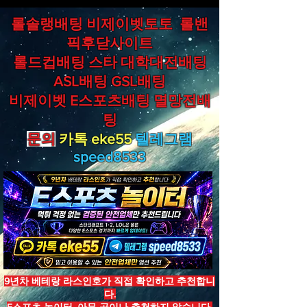
롤솔랭배팅 비제이벳토토 롤밴
픽후닫사이트
롤드컵배팅 스타 대학대전배팅
ASL배팅 GSL배팅
비제이벳 E스포츠배팅 멸망전배
팅
문의
​
카톡 eke55
텔레그램
speed8533
9년차 베테랑 라스인호가 직접 확인하고 추천합니
다.