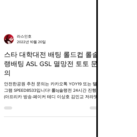
라스인호
2022년 10월 20일
스타 대학대전 배팅 롤드컵 롤솔
랭배팅 ASL GSL 멸망전 토토 문
의
안전한공원 추천 문의는 카카오톡 YOY19 또는 텔레
그램 SPEED8533입니다! 롤bj솔랭전 24시간 진행
(아프리카 방송-페이커 테디 이상호 김민교 저라뎃
준밧드 프레이등등 ) 트위치 방송-라스칼 괴물쥐 파