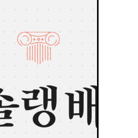
도재욱 LOL 일본 PO2라운드...