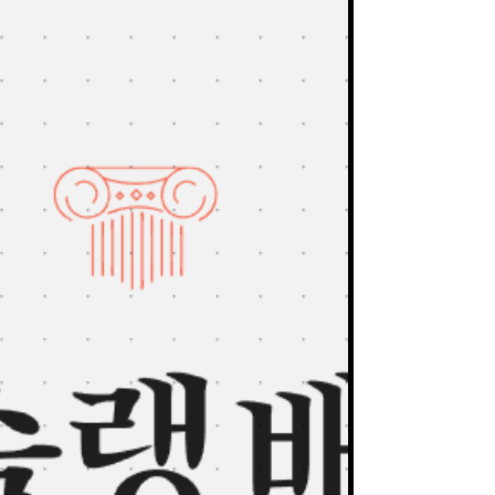
송-라스칼 괴물쥐 파카...