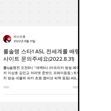
라스인호
2022년 8월 31일
롤솔랭 스타1 ASL 전세계롤 배팅
사이트 문의주세요(2022.8.31)
롤bj솔랭전 오전8시 ~새벽6시 (아프리카 방송-페이
커 이상호 김민교 저라뎃 준밧드 프레이등등 ) 트위
치 방송-괴물쥐 파카 초원 엠비션 씨맥 등등) ASL
S14 16강 B조 오후 7시 스타1 김택용 최호선 유영진