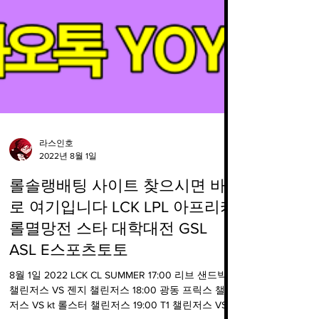
라스인호
2022년 8월 1일