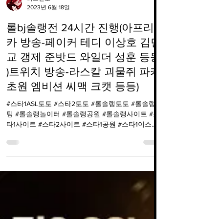
라스인호
2023년 6월 18일
롤bj솔랭전 24시간 진행(아프리
카 방송-페이커 테디 이상호 김민
교 갱제 준밧드 와일더 성훈 등등
)트위치 방송-라스칼 괴물쥐 파카
초원 엠비션 씨맥 크캣 등등)
#스타1ASL토토 #스타2토토 #롤솔랭토토 #롤솔랭배
팅 #롤솔랭놀이터 #롤솔랭공원 #롤솔랭사이트 #스
타1사이트 #스타2사이트 #스타1공원 #스타1이스포
츠놀이터 #이스포츠배팅 #이스포츠토토 #해외스타
2알파프로시리즈배팅 #해외스타2배팅 #스타2배
팅...