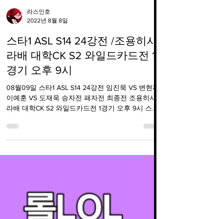
라스인호
2022년 8월 8일
스타1 ASL S14 24강전 /조용히사
라배 대학CK S2 와일드카드전 1
경기 오후 9시
08월09일 스타1 ASL S14 24강전 임진묵 VS 변현제
이예훈 VS 도재욱 승자전 패자전 최종전 조용히사
라배 대학CK S2 와일드카드전 1경기 오후 9시 스타1
대학대전 CP VS MSG 탱크 VS 파메 안아 VS 빈스 벤
츠 VS...