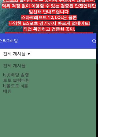
E스포츠 놀이터, 아무 곳이나 추천하지 않습니다.
먹튀 걱정 없이 이용할 수 있는 검증된 안전업체만
엄선해 안내드립니다.
스타크래프트 1·2, LOL은 물론
다양한 E스포츠 경기까지 빠르게 업데이트!
직접 확인하고 검증한 곳만,
믿고 이용할 수 있는 안전업체만 추천드립니다.
스타2배팅
전체 게시물
전체 게시물
bj벳배팅 솔랭
토토 솔랭배팅
bj롤토토 bj롤
배팅