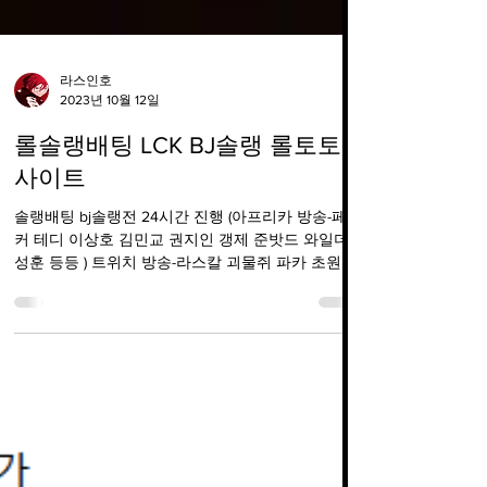
라스인호
2023년 10월 12일
롤솔랭배팅 LCK BJ솔랭 롤토토
사이트
솔랭배팅 bj솔랭전 24시간 진행 (아프리카 방송-페이
커 테디 이상호 김민교 권지인 갱제 준밧드 와일더
성훈 등등 ) 트위치 방송-라스칼 괴물쥐 파카 초원 엠
비션 씨맥 크캣 등등) 10월04일 오후7시 스타1 asl 4
강전 김민철 vs 유영진...