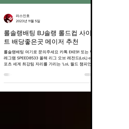
라스인호
2023년 11월 5일
롤솔랭배팅 BJ솔랭 롤드컵 사이
트 배당좋은곳 메이저 추천
롤솔랭배팅 여기로 문의주세요 카톡 EKE91 또는 텔
레그램 SPEED8533 올해 리그 오브 레전드(LoL) e스
포츠 세계 최강팀 자리를 가리는 ‘LoL 월드 챔피언
십’(롤드컵)이 서울에서 막을 올린다. 10일 라이엇게
임즈는 2023 롤드컵...