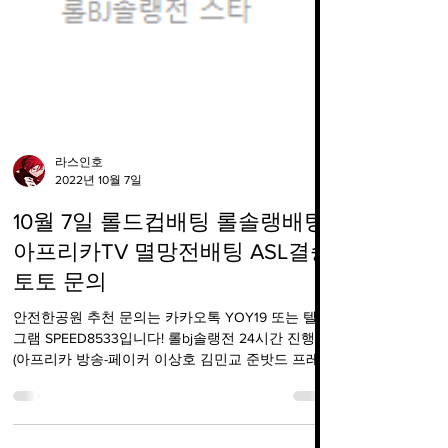
라스인호
2022년 10월 7일
10월 7일 롤드컵배팅 롤솔랭배팅
아프리카TV 멸망전배팅 ASL결승
토토 문의
안전한공원 추천 문의는 카카오톡 YOY19 또는 텔레