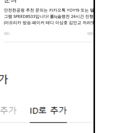
10월 14일 스타 대학대전 배팅 롤
솔랭배팅 ASL GSL 멸망전 토토
문의
안전한공원 추천 문의는 카카오톡 YOY19 또는 텔레
그램 SPEED8533입니다! 롤bj솔랭전 24시간 진행
(아프리카 방송-페이커 테디 이상호 김민교 저라뎃
준밧드 프레이등등 ) 트위치 방송-라스칼 괴물쥐 파
카 초원 엠비션 씨맥 크캣 등등)...