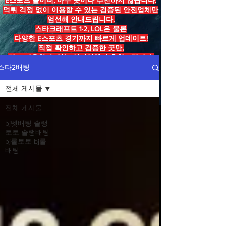
E스포츠 놀이터, 아무 곳이나 추천하지 않습니다.
먹튀 걱정 없이 이용할 수 있는 검증된 안전업체만
엄선해 안내드립니다.
스타크래프트 1·2, LOL은 물론
다양한 E스포츠 경기까지 빠르게 업데이트!
직접 확인하고 검증한 곳만,
믿고 이용할 수 있는 안전업체만 추천드립니다.
스타2배팅
전체 게시물
전체 게시물
bj벳배팅 솔랭
토토 솔랭배팅
bj롤토토 bj롤
배팅