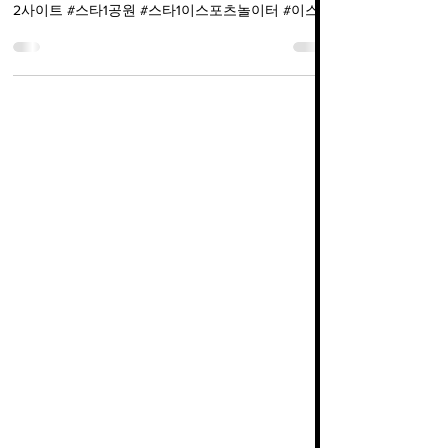
터 #롤솔랭공원 #롤솔랭사이트 #스타1사이트 #스타
2사이트 #스타1공원 #스타1이스포츠놀이터 #이스포
츠배팅 #이스포츠토토 #해외스타2알파프로시리즈
배팅 #해외스타2배팅 #스타2배팅 #스타2토토...