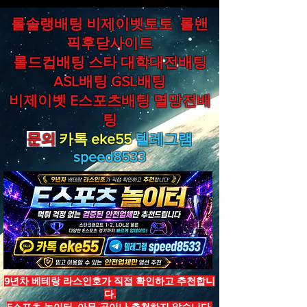
롤솔랭배팅 비제이벳토토 롤밴
픽후닫사이트
롤드컵배팅 스타 대학대전배팅
ASL배팅 GSL배팅
비제이벳 E스포츠배팅 멸망전배
팅
문의
​
카톡 eke55
텔레그램
speed8533
9년차 베테랑 라스인호가 직접 확인하고 추천합니
다.