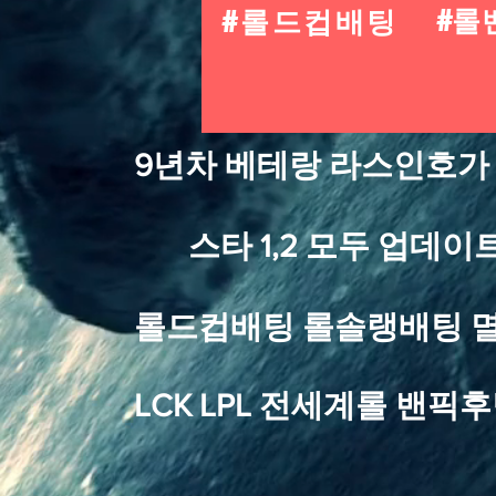
​#
​#롤드컵배팅
9년차 베테랑 라스인호가
스타 1,2 모두 업데이
​롤드컵배팅 롤솔랭배팅 
LCK LPL 전세계롤 밴