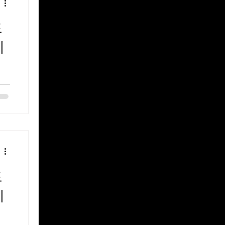
드
메
1
브
가
에
3
드
메