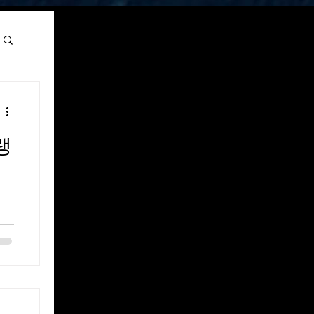
랭
리
팅
1
브
가
에
3