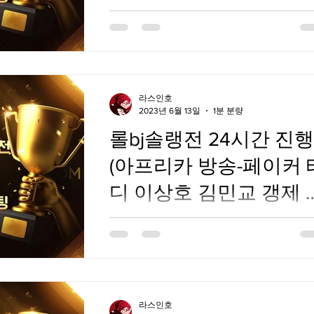
롤솔랭배팅 문의주세요 카톡 YOY19 또는
레그램 SPEED8533 올해 리그 오브 레전
(LoL) e스포츠 세계 최강팀 자리를 가리는
‘LoL 월드 챔피언십’(롤드컵)이 서울에서 
을 올린다. 10일 라이엇게임즈는 2023 롤
라스인호
컵 개막전이...
2023년 6월 13일
1분 분량
롤bj솔랭전 24시간 진행
(아프리카 방송-페이커 
디 이상호 김민교 갱제 
밧드 와일더 성훈 등등 )
#스타1ASL토토 #스타2토토 #롤솔랭토토 
롤솔랭배팅 #롤솔랭놀이터 #롤솔랭공원 
트위치 방송-라스칼 괴
솔랭사이트 #스타1사이트 #스타2사이트 
쥐 파카 초원 엠비션 씨
타1공원 #스타1이스포츠놀이터 #이스포
팅 #이스포츠토토 #해외스타2알파프로
크캣 등등)
라스인호
즈배팅 #해외스타2배팅 #스타2배팅...