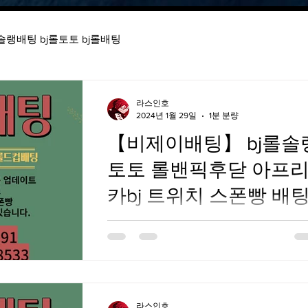
솔랭배팅 bj롤토토 bj롤배팅
라스인호
2024년 1월 29일
1분 분량
【비제이배팅】 bj롤솔
토토 롤밴픽후닫 아프
카bj 트위치 스폰빵 배
비제이배팅 여기로 문의주세요 카톡 EKE9
또는 텔레그램 SPEED8533 올해 리그 오
레전드(LoL) e스포츠 세계 최강팀 자리를 
리는 ‘LoL 월드 챔피언십’(롤드컵)이 서울
서 막을 올린다. 10일 라이엇게임즈는 202
라스인호
롤드컵...