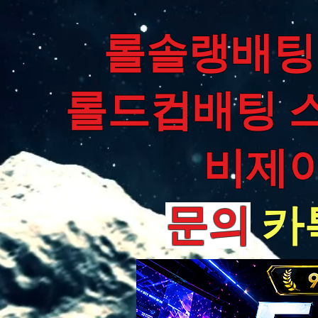
롤솔랭배팅
롤드컵배팅 스
비제이
문의
​
카톡