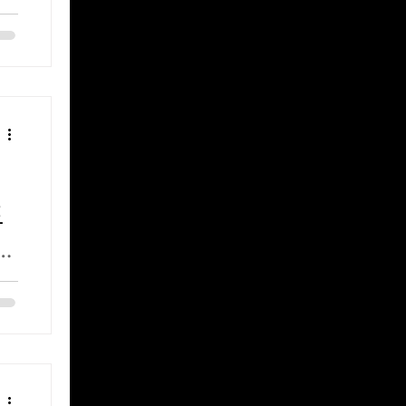
롤
드컵
#스
#
타놀
토
롤
#스
k
1
배
츠
해외