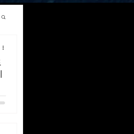
드
메
1
브
가
에
3