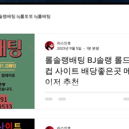
솔랭배팅 bj롤토토 bj롤배팅
라스인호
2023년 11월 5일
1분 분량
롤솔랭배팅 BJ솔랭 롤
컵 사이트 배당좋은곳 
이저 추천
롤솔랭배팅 여기로 문의주세요 카톡 EKE9
또는 텔레그램 SPEED8533 올해 리그 오
레전드(LoL) e스포츠 세계 최강팀 자리를 
리는 ‘LoL 월드 챔피언십’(롤드컵)이 서울
서 막을 올린다. 10일 라이엇게임즈는 202
라스인호
롤드컵...