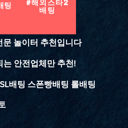
#해외스타2
배팅
배팅
 전문 놀이터 추천입니다
되는 안전업체만 추천!
GSL배팅 스폰빵배팅 롤배팅
토