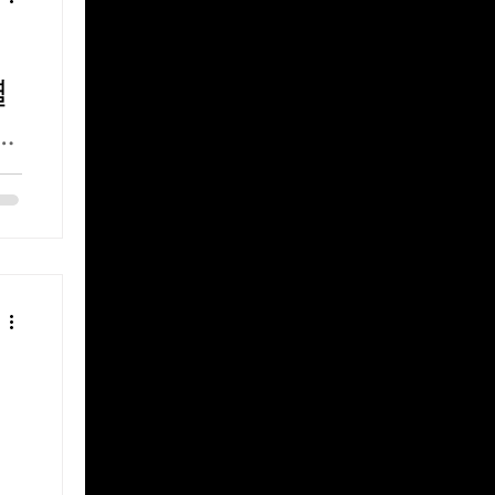
멸
 또
랭전
호
괴