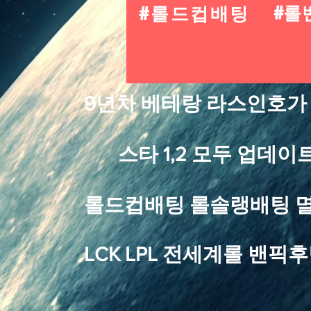
​#
​#롤드컵배팅
9년차 베테랑 라스인호가
스타 1,2 모두 업데이
​롤드컵배팅 롤솔랭배팅 
LCK LPL 전세계롤 밴