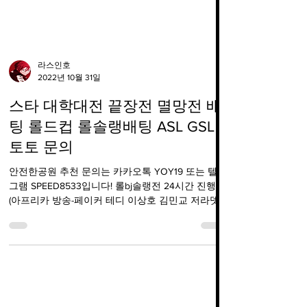
라스인호
2022년 10월 31일
스타 대학대전 끝장전 멸망전 배
팅 롤드컵 롤솔랭배팅 ASL GSL
토토 문의
안전한공원 추천 문의는 카카오톡 YOY19 또는 텔레
그램 SPEED8533입니다! 롤bj솔랭전 24시간 진행
(아프리카 방송-페이커 테디 이상호 김민교 저라뎃
준밧드 프레이등등 ) 트위치 방송-라스칼 괴물쥐 파
카 초원 엠비션 씨맥 크캣 등등)...