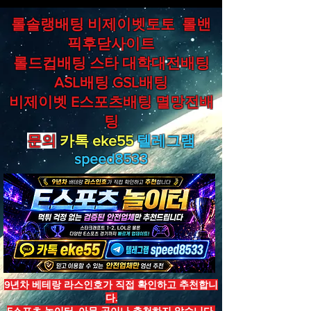
롤솔랭배팅 비제이벳토토 롤밴
픽후닫사이트
롤드컵배팅 스타 대학대전배팅
ASL배팅 GSL배팅
비제이벳 E스포츠배팅 멸망전배
팅
문의
​
카톡 eke55
텔레그램
speed8533
9년차 베테랑 라스인호가 직접 확인하고 추천합니
다.