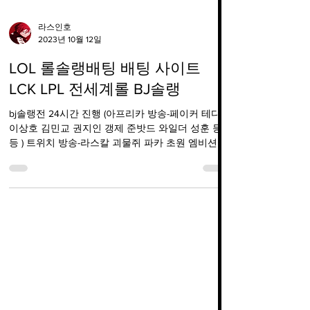
라스인호
2023년 10월 12일
LOL 롤솔랭배팅 배팅 사이트
LCK LPL 전세계롤 BJ솔랭
bj솔랭전 24시간 진행 (아프리카 방송-페이커 테디
이상호 김민교 권지인 갱제 준밧드 와일더 성훈 등
등 ) 트위치 방송-라스칼 괴물쥐 파카 초원 엠비션 씨
맥 크캣 등등) 롤솔랭배팅 안전한 공원 추천 문의는
【카톡YOY19 및 텔레그램...