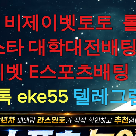
 비제이벳토토 
타 대학대전배팅 
벳 E스포츠배팅
 eke55
텔레그램 