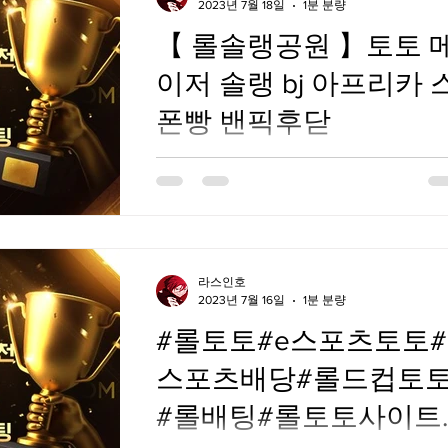
2023년 7월 18일
1분 분량
【 롤솔랭공원 】토토 
이저 솔랭 bj 아프리카 
폰빵 밴픽후닫
l #스타2토토 #롤솔랭토토 #롤솔랭배팅 
솔랭놀이터 #롤솔랭공원 #롤솔랭사이트 
타1사이트 #스타2사이트 #스타1공원 #스타
이스포츠놀이터 #이스포츠배팅 #이스포
토토 #해외스타2알파프로시리즈배팅 #
라스인호
스타2배팅 #스타2배팅 #스타2토토...
2023년 7월 16일
1분 분량
#롤토토#e스포츠토토#
스포츠배당#롤드컵토
#롤배팅#롤토토사이트