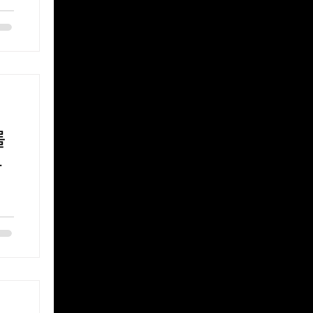
#
 #
스
포
#해
롤
카
롤
#스
1
츠
해외