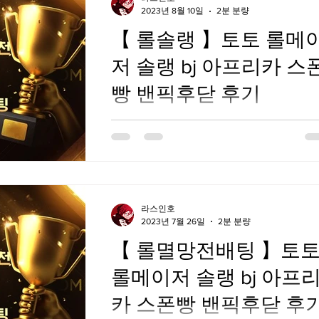
2023년 8월 10일
2분 분량
【 롤솔랭 】토토 롤메
저 솔랭 bj 아프리카 스
빵 밴픽후닫 후기
#스타2토토 #롤솔랭토토 #롤솔랭배팅 #
솔랭놀이터 #롤솔랭공원 #롤솔랭사이트 
타1사이트 #스타2사이트 #스타1공원 #스타
이스포츠놀이터 #이스포츠배팅 #이스포
토토 #해외스타2알파프로시리즈배팅 #
라스인호
스타2배팅 #스타2배팅 #스타2토토...
2023년 7월 26일
2분 분량
【 롤멸망전배팅 】토
롤메이저 솔랭 bj 아프
카 스폰빵 밴픽후닫 후