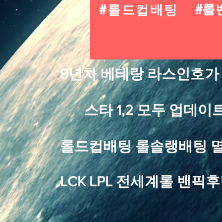
​#
​#롤드컵배팅
9년차 베테랑 라스인호가
스타 1,2 모두 업데이
​롤드컵배팅 롤솔랭배팅 
LCK LPL 전세계롤 밴