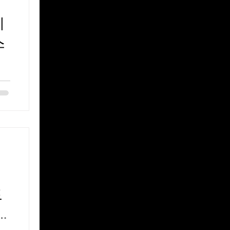
메
스
#롤
#스
1
츠
해외
토