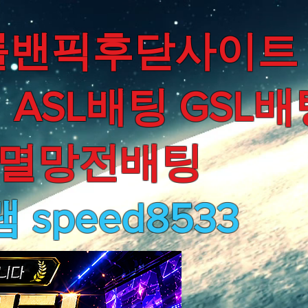
롤밴픽후닫사이트
ASL배팅 GSL배
 멸망전배팅
speed8533