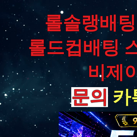
롤솔랭배팅
롤드컵배팅 스
비제이
문의
​
카톡