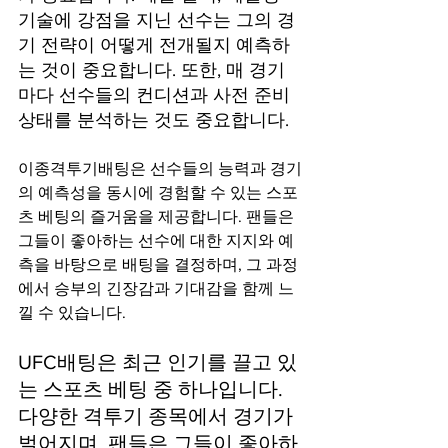
기술에 강점을 지닌 선수는 그의 경
기 전략이 어떻게 전개될지 예측하
는 것이 중요합니다. 또한, 매 경기
마다 선수들의 컨디션과 사전 준비 
상태를 분석하는 것도 중요합니다.
이종격투기배팅은 선수들의 능력과 경기
의 예측성을 동시에 경험할 수 있는 스포
츠 베팅의 즐거움을 제공합니다. 팬들은 
그들이 좋아하는 선수에 대한 지지와 예
측을 바탕으로 배팅을 결정하며, 그 과정
에서 승부의 긴장감과 기대감을 함께 느
낄 수 있습니다.
UFC배팅은 최근 인기를 끌고 있
는 스포츠 베팅 중 하나입니다. 
다양한 격투기 종목에서 경기가 
벌어지며, 팬들은 그들이 좋아하