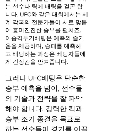
는 선수나 팀에 배팅을 걸곤 합
니다. UFC와 같은 대회에서는 세
계 각국의 전문가들이 서로 맞붙
어 흥미진진한 승부를 펼치죠. 
이종격투기배팅은 예측의 즐거
움을 제공하며, 승패를 예측하
고 배팅하는 과정은 베팅자들에
게 긴장감을 안겨줍니다.
그러나 UFC배팅은 단순한 
승부 예측을 넘어, 선수들
의 기술과 전략을 잘 파악
해야 합니다. 강력한 킥과 
승부 조기 종결을 목표로 
하는 선수들이 경기를 이끌