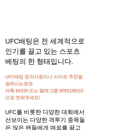
UFC배팅은 전 세계적으로 
인기를 끌고 있는 스포츠 
베팅의 한 형태입니다. 
UFC배팅 문의사항이나 사이트 추천을 
원하시는분은 
카톡 EKE91 또는 텔레그램 SPEED8533
으로 연락주세요!
UFC를 비롯한 다양한 대회에서 
선보이는 다양한 격투기 종목들
은 많은 팬들에게 매료를 끌고 