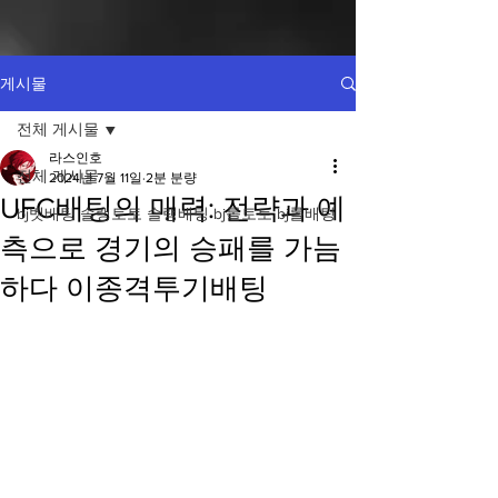
게시물
전체 게시물
라스인호
전체 게시물
2024년 7월 11일
2분 분량
UFC배팅의 매력: 전략과 예
bj벳배팅 솔랭토토 솔랭배팅 bj롤토토 bj롤배팅
측으로 경기의 승패를 가늠
하다 이종격투기배팅