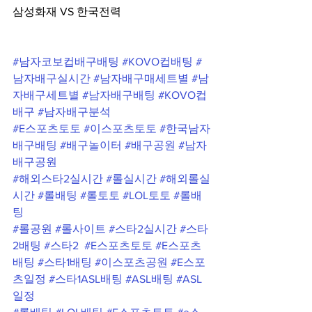
삼성화재 VS 한국전력
#남자코보컵배구배팅
#KOVO컵배팅
#
남자배구실시간
#남자배구매세트별
#남
자배구세트별
#남자배구배팅
#KOVO컵
배구
#남자배구분석
#E스포츠토토
#이스포츠토토
#한국남자
배구배팅
#배구놀이터
#배구공원
#남자
배구공원
#해외스타2실시간
#롤실시간
#해외롤실
시간
#롤배팅
#롤토토
#LOL토토
#롤배
팅
#롤공원
#롤사이트
#스타2실시간
#스타
2배팅
#스타2
#E스포츠토토
#E스포츠
배팅
#스타1배팅
#이스포츠공원
#E스포
츠일정
#스타1ASL배팅
#ASL배팅
#ASL
일정