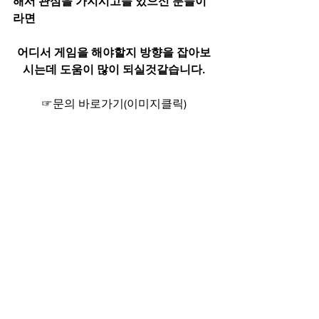
해서 관심을 가지시고들 있으신 분들이
라면
어디서 게임을 해야할지 방향을 잡아보
시는데 도움이 많이 되실것같습니다.
☞문의 바로가기(이미지클릭)