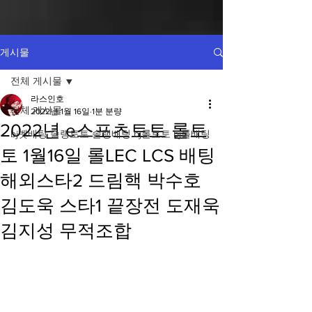
게시물
전체 게시물
라스인호
전체 게시물
2022년 1월 16일
1분 분량
2022년 e스포츠토토 롤토
bj벳배팅 솔랭토토 솔랭배팅 bj롤토토 bj롤배팅
토 1월16일 롤LEC LCS 배팅
해외스타2 드림핵 박수호
김도욱 스타1 끝장전 도재욱
김지성 무적조합