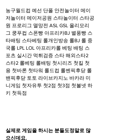
농구월드컵 예선 단폴 안전놀이터 메이
저놀이터 메이저공원 스타놀이터 스타공
원 프로리그 멸망전 ASL GSL 올리모리
그 쿵푸컵 스폰빵 아프리카BJ 별풍빵 스
타배팅 스타베팅 롤개인방송 롤BJ 롤 중
국롤 LPL LOL 아프리카롤 베팅 배팅 스
포츠 실시간 먹튀검증 스타 해외스타2 
스타2 롤베팅 롤배팅 첫시리즈 첫킬 첫
용 첫바론 첫타워 롤드컵 롤벤픽후닫 롤
밴픽후닫 토토 라이브카지노 바카라 미
니게임 첫자유투 첫2점 첫3점 첫볼넷 하
키 첫득점 
실제로 게임을 하시는 분들도정말로 많
으신데요.