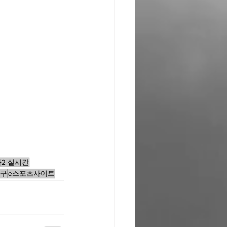
2 실시간
철구
e스포츠사이트