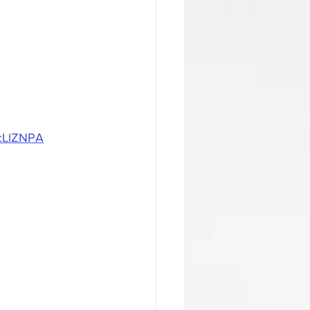
cLlZNPA