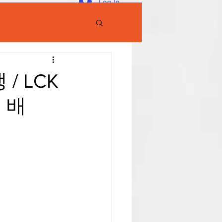
Log In
/ LCK
 배