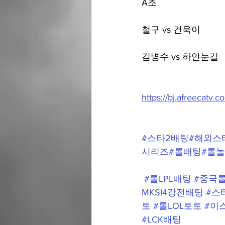
A조
철구 vs 건욱이
김병수 vs 하얀눈길
https://bj.afreecatv.
#스타2배팅
#해외스
시리즈
#롤배팅
#롤
#롤LPL배팅
#중국롤
MKSI4강전배팅
#스
토
#롤LOL토토
#이
#LCK배팅