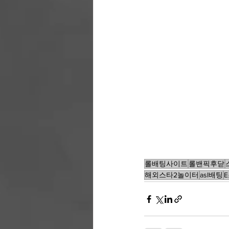
롤배팅사이트
롤밴픽후닫
해외스타2놀이터
asl배팅