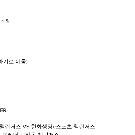
sl배팅
하기로 이동)
MER
스 챌린저스 VS 한화생명e스포츠 챌린저스
 VS 프레딧 브리온 챌린저스