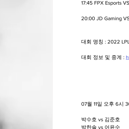
17:45 FPX Esports V
20:00 JD Gaming VS
대회 명칭 : 2022 LPL
대회 정보 및 중계 : 
h
07월 11일 오후 6시 3
박수호 vs 김준호
박한솔 vs 어윤수