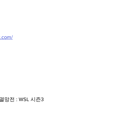
v.com/
J멸망전 : WSL 시즌3 