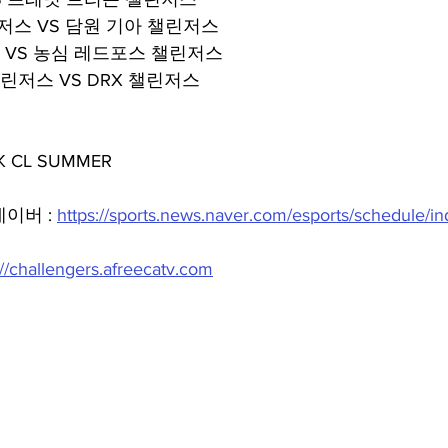
챌린저스 VS 담원 기아 챌린저스
스 VS 농심 레드포스 챌린저스
챌린저스 VS DRX 챌린저스
 CL SUMMER  
이버 : 
https://sports.news.naver.com/esports/schedule/i
://challengers.afreecatv.com