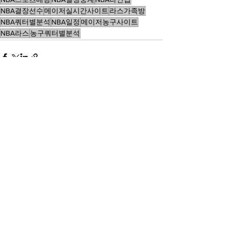
NBA결장선수
메이저실시간사이트
라스가족방
NBA쿼터별분석
NBA일정
메이저농구사이트
NBA라스
농구쿼터별분석
전체 보기
최근 게시물