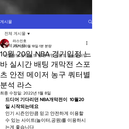
게시물
전체 게시물
라스인호
전체 게시물
2021년 10월 18일
1분 분량
10월 20일 NBA 경기일정 느
bj벳배팅 솔랭토토 솔랭배팅 bj롤토토 bj롤배팅
바 실시간 배팅 개막전 스포
츠 안전 메이저 농구 쿼터별
분석 라스
최종 수정일:
2022년 1월 8일
드디어 기다리던 NBA개막전이  10월20
일 시작되는데요 
인기 시즌인만큼 믿고 안전하게 이용할 
수 있는 사이트(놀이터,공원)를 이용하시
는게 좋습니다