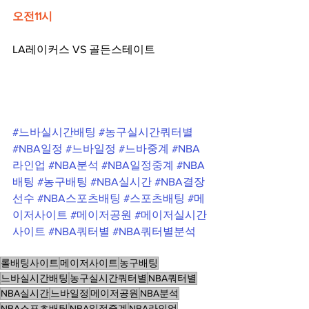
오전11시
LA레이커스 VS 골든스테이트 
#느바실시간배팅
#농구실시간쿼터별
#NBA일정
#느바일정
#느바중계
#NBA
라인업
#NBA분석
#NBA일정중계
#NBA
배팅
#농구배팅
#NBA실시간
#NBA결장
선수
#NBA스포츠배팅
#스포츠배팅
#메
이저사이트
#메이저공원
#메이저실시간
사이트
#NBA쿼터별
#NBA쿼터별분석
롤배팅사이트
메이저사이트
농구배팅
느바실시간배팅
농구실시간쿼터별
NBA쿼터별
NBA실시간
느바일정
메이저공원
NBA분석
NBA스포츠배팅
NBA일정중계
NBA라인업