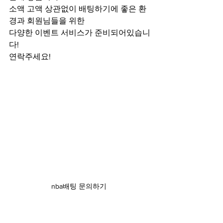
소액 고액 상관없이 배팅하기에 좋은 환
경과 회원님들을 위한 
다양한 이벤트 서비스가 준비되어있습니
다! 
연락주세요!
nba배팅 문의하기 