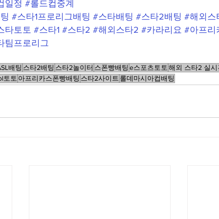
컵일정
#롤드컵중계
배팅
#스타1프로리그배팅
#스타배팅
#스타2배팅
#해외스
스타토토
#스타1
#스타2
#해외스타2
#카라리요
#아프리
타팀프로리그
ASL배팅
스타2배팅
스타2놀이터
스폰빵배팅
e스포츠토토
해외 스타2 실시
lol토토
아프리카스폰빵배팅
스타2사이트
롤데마시아컵배팅