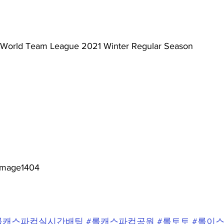
rld Team League 2021 Winter Regular Season
v/mage1404
롤캐스파컵실시간배팅
#롤캐스파컵공원
#롤토토
#롤이