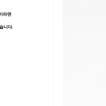
.
들이라면
습니다.