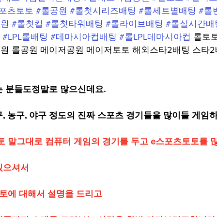
스포츠토토
#롤공원
#롤첫시리즈배팅
#롤세트별배팅
#롤
공원
#롤첫킬
#롤첫타워배팅
#롤라이브배팅
#롤실시간배
#LPL롤배팅
#데마시아컵배팅
#롤LPL데마시아컵
 롤토토
원 롤공원 메이저공원 메이저토토 해외스타2배팅 스타2
는 분들도정말로 많으신데요.
, 농구, 야구 정도의 진짜 스포츠 경기들을 많이들 게임
토 말그대로 컴퓨터 게임의 경기를 두고 e스포츠토토를
있으셔서
토에 대해서 설명을 드리고