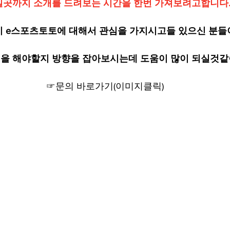
실곳까지 소개를 드려보는 시간을 한번 가져보려고합니다
이 e스포츠토토에 대해서 관심을 가지시고들 있으신 분
을 해야할지 방향을 잡아보시는데 도움이 많이 되실것같
☞문의 바로가기(이미지클릭)