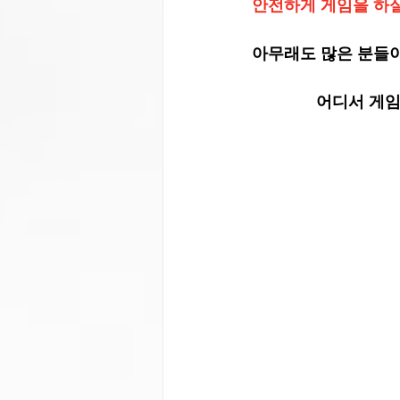
안전하게 게임을 하
아무래도 많은 분들
어디서 게임