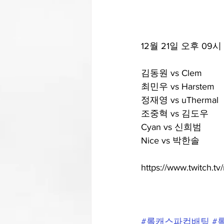
12월 21일 오후 09시 Wo
김동원 vs Clem
최민우 vs Harstem
정재영 vs uThermal
조중혁 vs 김도우
Cyan vs 신희범
Nice vs 박한솔
https://www.twitch.t
#롤캐스파컵배팅
#