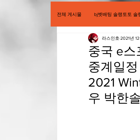
전체 게시물
bj벳배팅 솔랭토토 솔
라스인호
2021년 1
중국 e스
중계일정 공
2021 Wi
우 박한