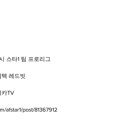
 5시 스타1 팀 프로리그
엠텍 레드빗
리카TV
com/afstar1/post/81367912