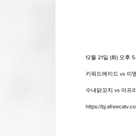
12월 21일 (화) 오후
키워드에이드 vs 이
수내닭꼬치 vs 아프
https://bj.afreecatv.