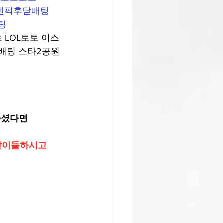
벤픽후닫배팅
팅
 LOL토토 이스
배팅 스타2공원 
하셨다면
 많이들하시고