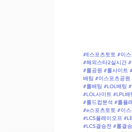
#E스포츠토토
#이
#해외스타2실시간
#롤공원
#롤사이트
배팅
#이스포츠공원
#롤배팅
#LOL배팅
#LOL사이트
#LPL배
#롤드컵분석
#롤플
#e스포츠토토
#이
#LCS플레이오프
#L
#LCS결승전
#롤결