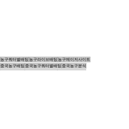
농구쿼터별배팅
농구라이브배팅
농구메이저사이트
중국농구배팅
중국농구쿼터별배팅
중국농구분석
중국농구업뎃
CBA중국농구배팅
중국농구사이트
전체 보기
최근 게시물