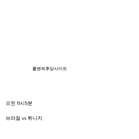
롤밴픽후닫사이트
오전 11시5분
브라질 vs 튀니지