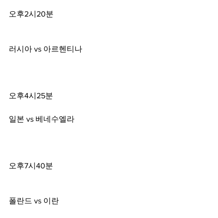
오후2시20분
러시아 vs 아르헨티나
오후4시25분
일본 vs 베네수엘라
오후7시40분
폴란드 vs 이란