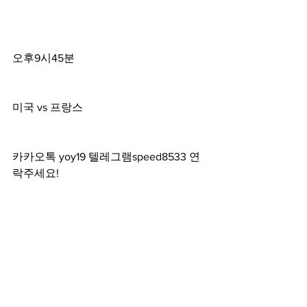
오후9시45분
미국 vs 프랑스
카카오톡 yoy19 텔레그램speed8533 연
락주세요!