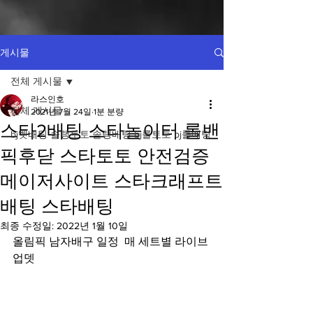
게시물
전체 게시물
라스인호
전체 게시물
2021년 7월 24일
1분 분량
스타2배팅 스타놀이터 롤밴
bj벳배팅 솔랭토토 솔랭배팅 bj롤토토 bj롤배팅
픽후닫 스타토토 안전검증
메이저사이트 스타크래프트
배팅 스타배팅
최종 수정일:
2022년 1월 10일
올림픽 남자배구 일정  매 세트별 라이브 
업뎃