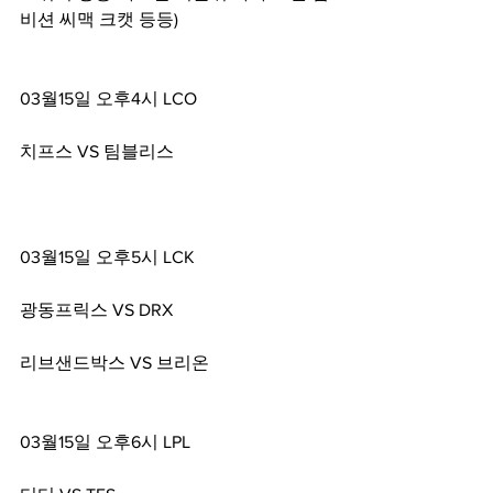
비션 씨맥 크캣 등등)
03월15일 오후4시 LCO
치프스 VS 팀블리스
03월15일 오후5시 LCK
광동프릭스 VS DRX
리브샌드박스 VS 브리온
03월15일 오후6시 LPL