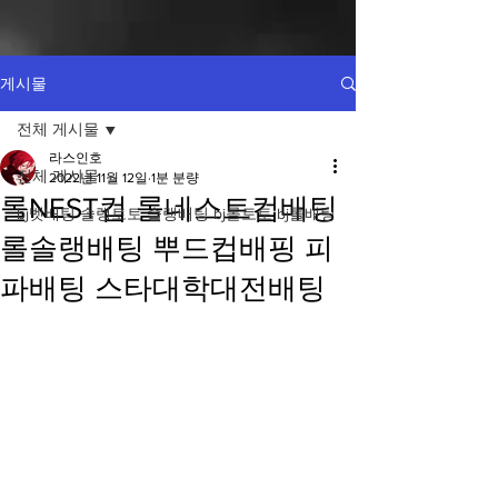
게시물
전체 게시물
라스인호
전체 게시물
2022년 11월 12일
1분 분량
롤NEST컵 롤네스트컵배팅
bj벳배팅 솔랭토토 솔랭배팅 bj롤토토 bj롤배팅
롤솔랭배팅 뿌드컵배핑 피
파배팅 스타대학대전배팅