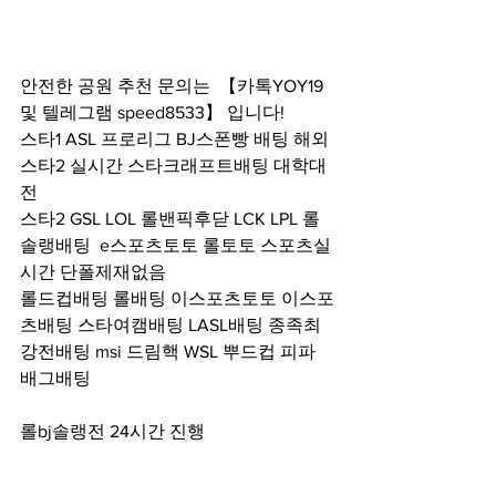
안전한 공원 추천 문의는  【카톡YOY19 
및 텔레그램 speed8533】 입니다!
스타1 ASL 프로리그 BJ스폰빵 배팅 해외 
스타2 실시간 스타크래프트배팅 대학대
전 
스타2 GSL LOL 롤밴픽후닫 LCK LPL 롤
솔랭배팅  e스포츠토토 롤토토 스포츠실
시간 단폴제재없음
롤드컵배팅 롤배팅 이스포츠토토 이스포
츠배팅 스타여캠배팅 LASL배팅 종족최
강전배팅 msi 드림핵 WSL 뿌드컵 피파 
배그배팅
롤bj솔랭전 24시간 진행