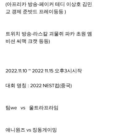
(아프리카 방송-페이커 테디 이상호 김민
교 갱제 준밧드 프레이등등 )
트위치 방송-라스칼 괴물쥐 파카 초원 엠
비션 씨맥 크캣 등등)
2022.11.10 ~ 2022 11.15 오후3시시작
대회 명칭 : 2022 NEST컵(중국)  
팀we   vs   울트라프라임
애니원즈 vs 징동게이밍