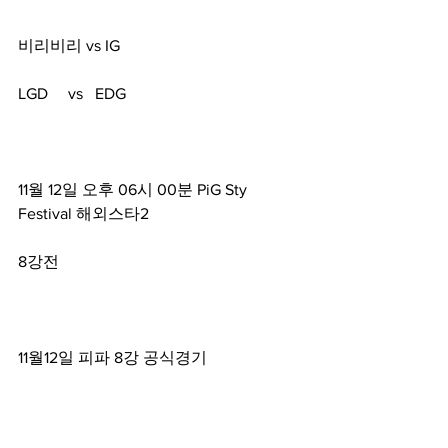
비리비리 vs IG
LGD     vs   EDG
11월 12일 오후 06시 00분 PiG Sty 
Festival 해외스타2
8강전
11월12일 피파 8강 공식경기