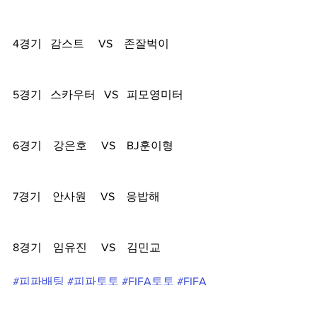
4경기   감스트     VS    존잘벅이
5경기   스카우터   VS   피모영미터
6경기    강은호     VS    BJ훈이형
7경기    안사원     VS    응밥해
8경기    임유진     VS    김민교
#피파배팅
#피파토토
#FIFA토토
#FIFA
배팅
#뿌드컵피파배팅
#뿌드컵피파토
토
#스타2배팅
#해외스타2배팅
#스타2