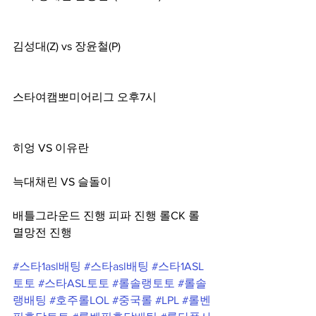
김성대(Z) vs 장윤철(P)
스타여캠뽀미어리그 오후7시
히엉 VS 이유란
늑대채린 VS 슬돌이
배틀그라운드 진행 피파 진행 롤CK 롤 
멸망전 진행
#스타1asl배팅
#스타asl배팅
#스타1ASL
토토
#스타ASL토토
#롤솔랭토토
#롤솔
랭배팅
#호주롤LOL
#중국롤
#LPL
#롤벤