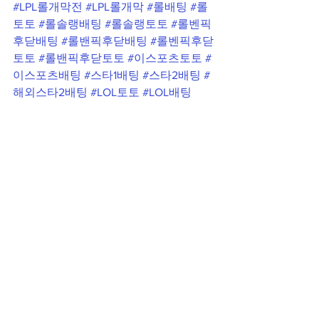
#LPL롤개막전
#LPL롤개막
#롤배팅
#롤
토토
#롤솔랭배팅
#롤솔랭토토
#롤벤픽
후닫배팅
#롤밴픽후닫배팅
#롤벤픽후닫
토토
#롤밴픽후닫토토
#이스포츠토토
#
이스포츠배팅
#스타1배팅
#스타2배팅
#
해외스타2배팅
#LOL토토
#LOL배팅
#GSL스타2배팅
#GSL스타2토토
#해외
스타2토토
#해외스타2배팅
#배틀그라운
드배팅
#배틀그라운드토토
#피파토토
#