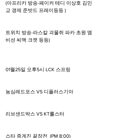
(아프리카 방송-페이커 테디 이상호 김민
교 갱제 준밧드 프레이등등 )
트위치 방송-라스칼 괴물쥐 파카 초원 엠
비션 씨맥 크캣 등등)
01월25일 오후5시 LCK 스프링
농심레드포스 VS 디플러스기아
리브샌드박스 VS KT롤스터
스타 중계진 끝장전  (PM 8:00)