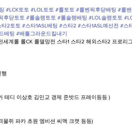
배팅
#LCK토토
#LOL토토
#롤토토
#롤벤픽후닫배팅
#롤
픽후닫토토
#롤솔랭토토
#롤솔랭배팅
#LOL솔랭토토
#
스타2토토
#스타1ASL배팅
#스타2
#스타1ASL예선전
#스
드배팅
#배틀그라운드킬내기
  LCS 전세계롤 롤CK 롤멸망전 스타1 스타2 해외스타2 프로
진행
커 테디 이상호 김민교 갱제 준밧드 프레이등등 )
괴물쥐 파카 초원 엠비션 씨맥 크캣 등등)