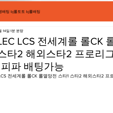
랭배팅 bj롤토토 bj롤배팅
월 14일
1분 분량
L LEC LCS 전세계롤 롤CK
 스타2 해외스타2 프로리
 피파 배팅가능
  LEC  LCS 전세계롤 롤CK 롤멸망전 스타1 스타2 해외스타2