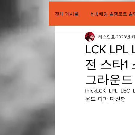
전체 게시물
bj벳배팅 솔랭토토 솔
라스인호
2023년 1
LCK LP
전 스타1
그라운드
fhlckLCK  LPL
운드 피파 다진행