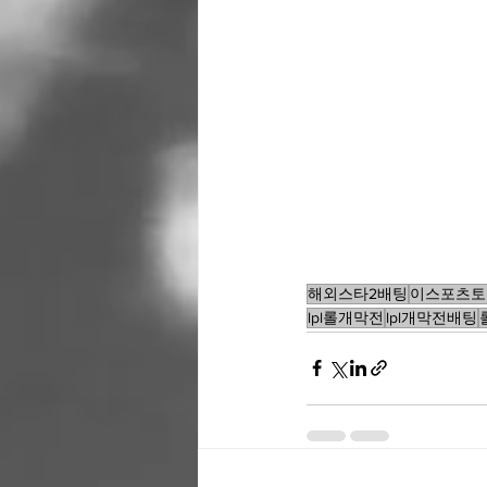
해외스타2배팅
이스포츠토
lpl롤개막전
lpl개막전배팅